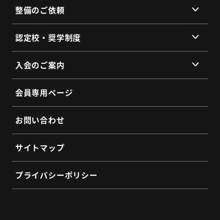
整備のご依頼
総会・地区会・研修会
会員同士のネットワークづくり
提供サービス
認定校・奨学制度
SDGs宣言
サービス拠点
認定校制度について
よくあるご質問
入会のご案内
全国トラックネット企業紹介
整備・メンテナンス依頼フォーム
入会の3つのメリット
よくあるご質問
会員専用ページ
会員インタビュー
認定制度に関するお問い合わせ
よくあるご質問
お問い合わせ
入会希望フォーム
サイトマップ
プライバシーポリシー