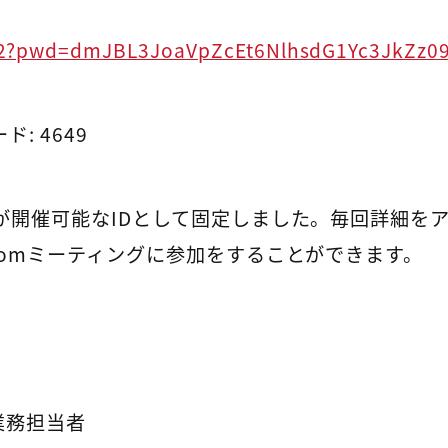
22?pwd=dmJBL3JoaVpZcEt6NlhsdG1Yc3JkZz0
ド: 4649
が開催可能なIDとして固定しました。毎回詳細を
oomミーティングに参加をすることができます。
業務担当者