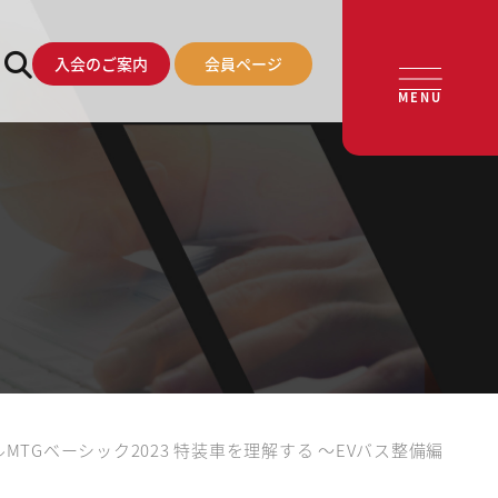
入会のご案内
会員ページ
MENU
MTGベーシック2023 特装車を理解する ～EVバス整備編