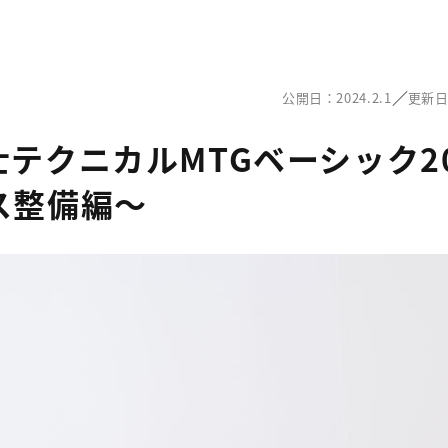
／
公開日：2024.2.1
更新日：
士テクニカルMTGベーシック20
ス整備編～