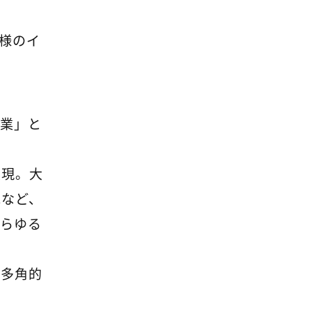
様のイ
事業」と
実現。大
車など、
あらゆる
る多角的