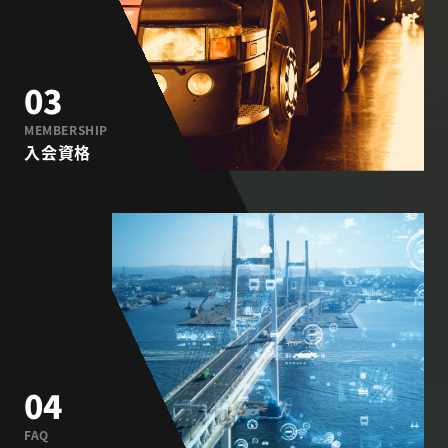
03
MEMBERSHIP
⼊会資格
04
FAQ