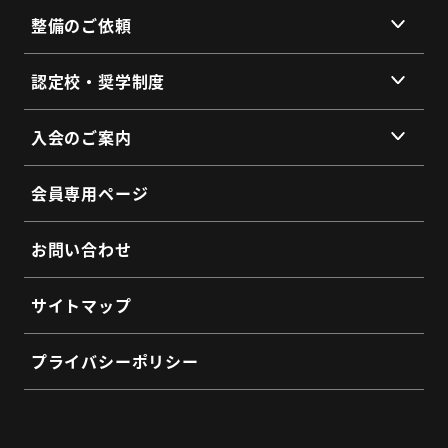
整備のご依頼
総会・地区会・研修会
会員同士のネットワークづくり
提供サービス
認定校・奨学制度
SDGs宣言
サービス拠点
認定校制度について
よくあるご質問
入会のご案内
全国トラックネット企業紹介
整備・メンテナンス依頼フォーム
入会の3つのメリット
よくあるご質問
会員専用ページ
会員インタビュー
認定制度に関するお問い合わせ
よくあるご質問
お問い合わせ
入会希望フォーム
サイトマップ
プライバシーポリシー