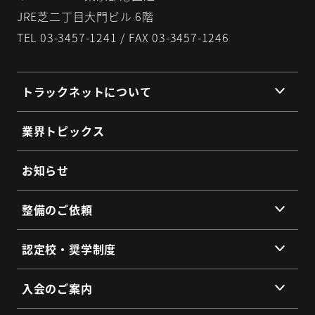
JRE芝二丁目大門ビル 6階
TEL 03-3457-1241 / FAX 03-3457-1246
トラックネットについて
組織理念
業界トピックス
組織概要
代表挨拶
お知らせ
提携企業・団体一覧
整備のご依頼
総会・地区会・研修会
会員同士のネットワークづくり
提供サービス
認定校・奨学制度
SDGs宣言
サービス拠点
認定校制度について
よくあるご質問
入会のご案内
全国トラックネット企業紹介
整備・メンテナンス依頼フォーム