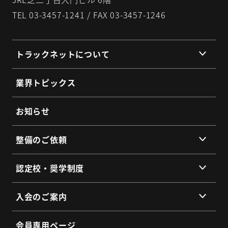
TEL 03-3457-1241 / FAX 03-3457-1246
トラックネットについて
組織理念
業界トピックス
組織概要
代表挨拶
お知らせ
提携企業・団体一覧
整備のご依頼
総会・地区会・研修会
会員同士のネットワークづくり
提供サービス
認定校・奨学制度
SDGs宣言
サービス拠点
認定校制度について
よくあるご質問
入会のご案内
全国トラックネット企業紹介
整備・メンテナンス依頼フォーム
入会の3つのメリット
よくあるご質問
会員専用ページ