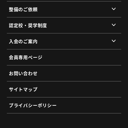
提携企業・団体一覧
整備のご依頼
総会・地区会・研修会
会員同士のネットワークづくり
提供サービス
認定校・奨学制度
SDGs宣言
サービス拠点
認定校制度について
よくあるご質問
入会のご案内
全国トラックネット企業紹介
整備・メンテナンス依頼フォーム
入会の3つのメリット
よくあるご質問
会員専用ページ
会員インタビュー
認定制度に関するお問い合わせ
よくあるご質問
お問い合わせ
入会希望フォーム
サイトマップ
プライバシーポリシー