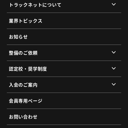
トラックネットについて
組織理念
業界トピックス
組織概要
代表挨拶
お知らせ
提携企業・団体一覧
整備のご依頼
総会・地区会・研修会
会員同士のネットワークづくり
提供サービス
認定校・奨学制度
SDGs宣言
サービス拠点
認定校制度について
よくあるご質問
入会のご案内
全国トラックネット企業紹介
整備・メンテナンス依頼フォーム
入会の3つのメリット
よくあるご質問
会員専用ページ
会員インタビュー
認定制度に関するお問い合わせ
よくあるご質問
お問い合わせ
入会希望フォーム