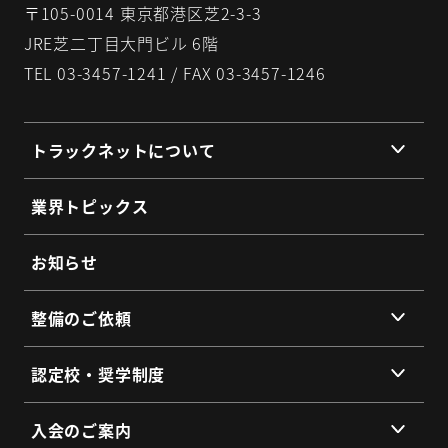
〒105-0014 東京都港区芝2-3-3
JRE芝二丁目大門ビル 6階
TEL 03-3457-1241 / FAX 03-3457-1246
トラックネットについて
組織理念
業界トピックス
組織概要
代表挨拶
お知らせ
提携企業・団体一覧
整備のご依頼
総会・地区会・研修会
会員同士のネットワークづくり
提供サービス
認定校・奨学制度
SDGs宣言
サービス拠点
認定校制度について
よくあるご質問
入会のご案内