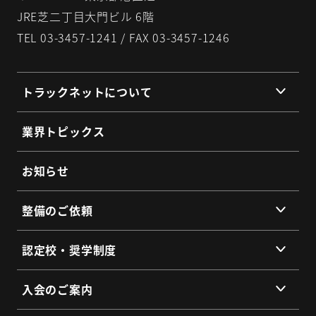
JRE芝二丁目大門ビル 6階
TEL 03-3457-1241 / FAX 03-3457-1246
トラックネットについて
組織理念
業界トピックス
組織概要
代表挨拶
お知らせ
提携企業・団体一覧
整備のご依頼
総会・地区会・研修会
会員同士のネットワークづくり
提供サービス
認定校・奨学制度
SDGs宣言
サービス拠点
認定校制度について
よくあるご質問
入会のご案内
全国トラックネット企業紹介
整備・メンテナンス依頼フォーム