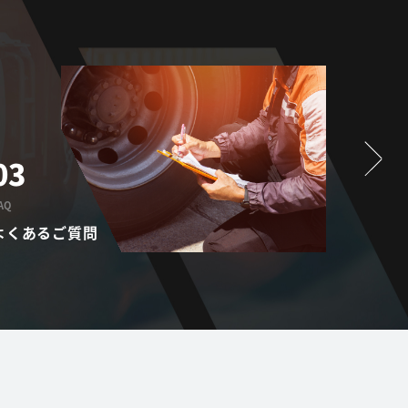
03
01
AQ
PROVISIO
よくあるご質問
提供サ