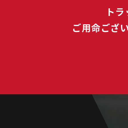
トラ
ご用命ござ