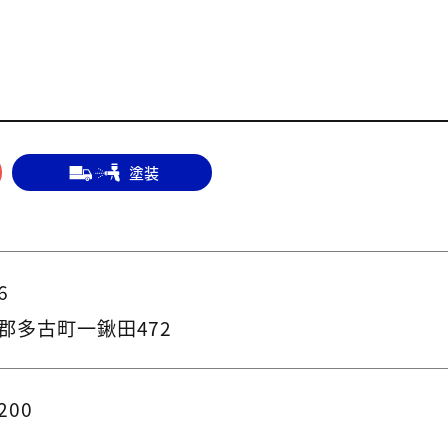
塗装
6
郡多古町一鍬田472
200