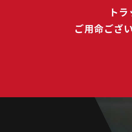
トラ
ご用命ござ