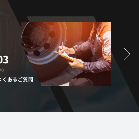
03
01
AQ
PROVISIO
よくあるご質問
提供サ