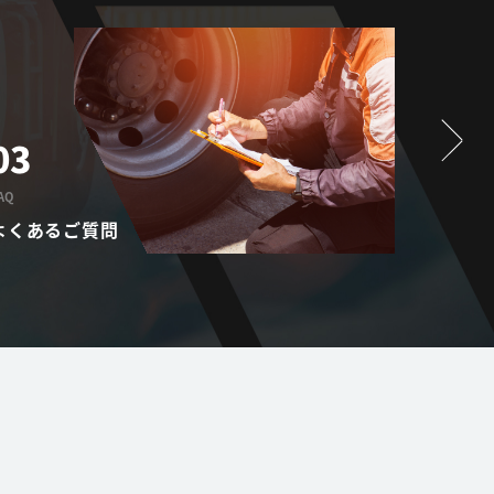
03
01
AQ
PROVISIO
よくあるご質問
提供サ