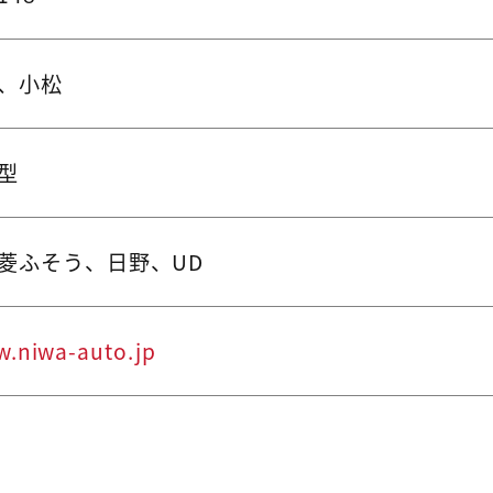
、小松
大型
菱ふそう、日野、UD
w.niwa-auto.jp