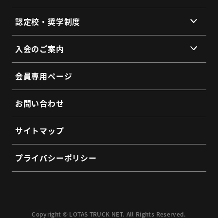
会員同士のネットワークづくり
提供サービス
認定校・奨学制度
SDGs宣言
サービス拠点
認定校制度について
よくあるご質問
入会のご案内
全国トラックネット企業紹介
整備・メンテナンス依頼フォーム
入会の3つのメリット
よくあるご質問
会員専用ページ
会員インタビュー
認定制度に関するお問い合わせ
よくあるご質問
お問い合わせ
入会希望フォーム
サイトマップ
プライバシーポリシー
Copyright © LOTAS TRUCK NET. All Rights Reserved.