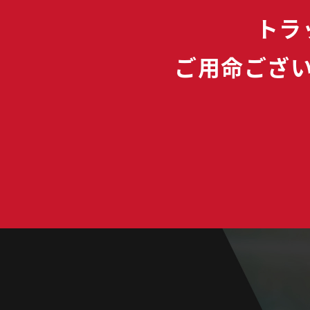
トラ
ご用命ござ