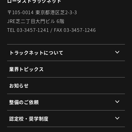
ロータストラックネット
〒105-0014 東京都港区芝2-3-3
JRE芝二丁目大門ビル 6階
TEL 03-3457-1241 / FAX 03-3457-1246
トラックネットについて
組織理念
業界トピックス
組織概要
代表挨拶
お知らせ
提携企業・団体一覧
整備のご依頼
総会・地区会・研修会
会員同士のネットワークづくり
提供サービス
認定校・奨学制度
SDGs宣言
サービス拠点