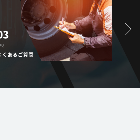
03
01
AQ
PROVISIO
よくあるご質問
提供サ