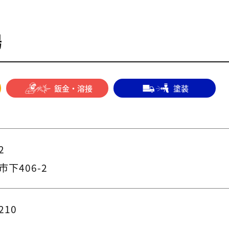
場
鈑金・溶接
塗装
2
下406-2
210