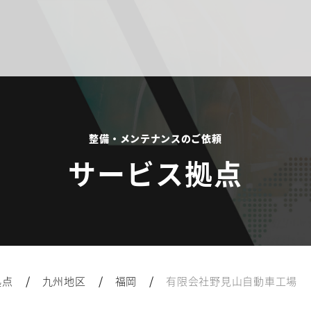
整備・メンテナンスのご依頼
サービス拠点
/
/
/
拠点
九州地区
福岡
有限会社野見山自動車工場