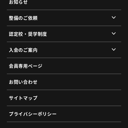
代表挨拶
お知らせ
提携企業・団体一覧
整備のご依頼
総会・地区会・研修会
会員同士のネットワークづくり
提供サービス
認定校・奨学制度
SDGs宣言
サービス拠点
認定校制度について
よくあるご質問
入会のご案内
全国トラックネット企業紹介
整備・メンテナンス依頼フォーム
入会の3つのメリット
よくあるご質問
会員専用ページ
会員インタビュー
認定制度に関するお問い合わせ
よくあるご質問
お問い合わせ
入会希望フォーム
サイトマップ
プライバシーポリシー