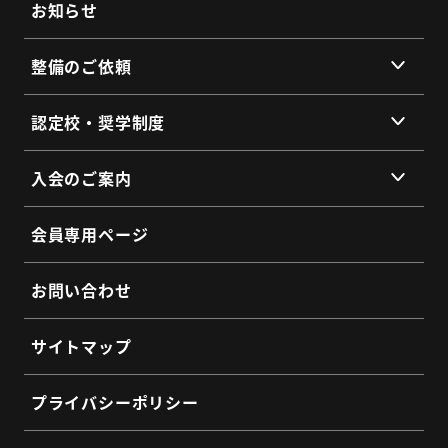
代表挨拶
お知らせ
提携企業・団体一覧
整備のご依頼
総会・地区会・研修会
会員同士のネットワークづくり
提供サービス
認定校・奨学制度
SDGs宣言
サービス拠点
認定校制度について
よくあるご質問
入会のご案内
全国トラックネット企業紹介
整備・メンテナンス依頼フォーム
入会の3つのメリット
よくあるご質問
会員専用ページ
会員インタビュー
認定制度に関するお問い合わせ
よくあるご質問
お問い合わせ
入会希望フォーム
サイトマップ
プライバシーポリシー