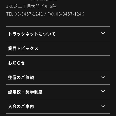
JRE芝二丁目大門ビル 6階
TEL 03-3457-1241 / FAX 03-3457-1246
トラックネットについて
組織理念
業界トピックス
組織概要
代表挨拶
お知らせ
提携企業・団体一覧
整備のご依頼
総会・地区会・研修会
会員同士のネットワークづくり
提供サービス
認定校・奨学制度
SDGs宣言
サービス拠点
認定校制度について
よくあるご質問
入会のご案内
全国トラックネット企業紹介
整備・メンテナンス依頼フォーム