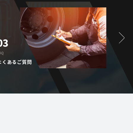
03
01
AQ
PROVISIO
よくあるご質問
提供サ