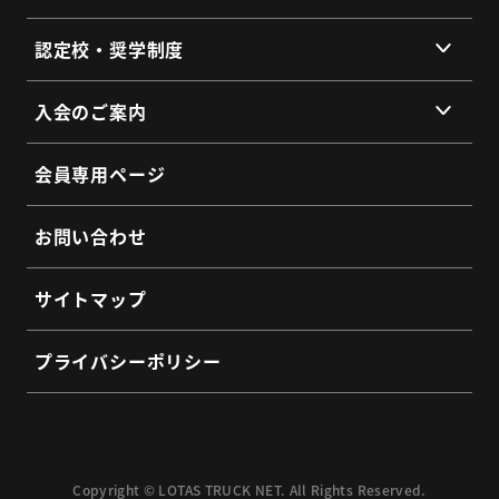
会員同士のネットワークづくり
提供サービス
認定校・奨学制度
SDGs宣言
サービス拠点
認定校制度について
よくあるご質問
入会のご案内
全国トラックネット企業紹介
整備・メンテナンス依頼フォーム
入会の3つのメリット
よくあるご質問
会員専用ページ
会員インタビュー
認定制度に関するお問い合わせ
よくあるご質問
お問い合わせ
入会希望フォーム
サイトマップ
プライバシーポリシー
Copyright © LOTAS TRUCK NET. All Rights Reserved.