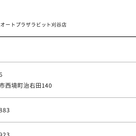
社
オートプラザラビット刈谷店
6
市西境町治右田140
883
923