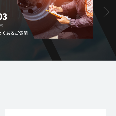
03
01
AQ
PROVISIO
よくあるご質問
提供サ