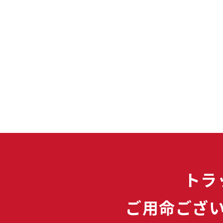
トラ
ご用命ござ