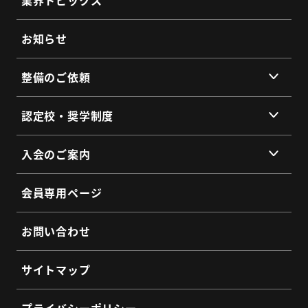
組織概要
代表挨拶
お知らせ
提携企業・団体一覧
整備のご依頼
総会・地区会・研修会
会員同士のネットワークづくり
提供サービス
認定校・奨学制度
SDGs宣言
サービス拠点
認定校制度について
よくあるご質問
入会のご案内
全国トラックネット企業紹介
整備・メンテナンス依頼フォーム
入会の3つのメリット
よくあるご質問
会員専用ページ
会員インタビュー
認定制度に関するお問い合わせ
よくあるご質問
お問い合わせ
入会希望フォーム
サイトマップ
プライバシーポリシー