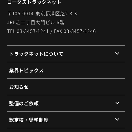
ロータストラックネット
〒105-0014 東京都港区芝2-3-3
JRE芝二丁目大門ビル 6階
TEL 03-3457-1241 / FAX 03-3457-1246
トラックネットについて
組織理念
業界トピックス
組織概要
代表挨拶
お知らせ
提携企業・団体一覧
整備のご依頼
総会・地区会・研修会
会員同士のネットワークづくり
提供サービス
認定校・奨学制度
SDGs宣言
サービス拠点