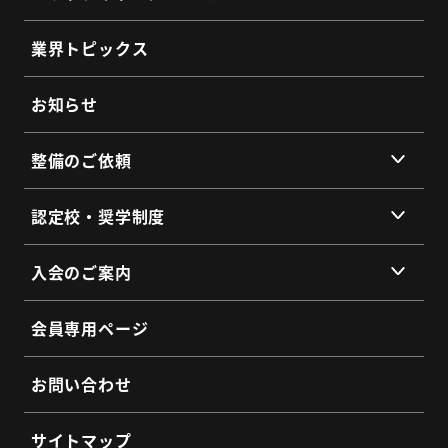
組織理念
業界トピックス
組織概要
代表挨拶
お知らせ
提携企業・団体一覧
整備のご依頼
総会・地区会・研修会
会員同士のネットワークづくり
提供サービス
認定校・奨学制度
SDGs宣言
サービス拠点
認定校制度について
よくあるご質問
入会のご案内
全国トラックネット企業紹介
整備・メンテナンス依頼フォーム
入会の3つのメリット
よくあるご質問
会員専用ページ
会員インタビュー
認定制度に関するお問い合わせ
よくあるご質問
お問い合わせ
入会希望フォーム
サイトマップ