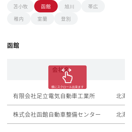
苫小牧
函館
旭川
帯広
稚内
室蘭
登別
函館
会社名
横にスクロール出来ます
有限会社足立電気自動車工業所
北海
株式会社函館自動車整備センター
北海道