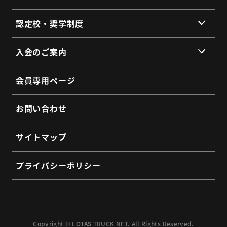
会員同士のネットワークづくり
提供サービス
認定校・奨学制度
SDGs宣言
サービス拠点
認定校制度について
よくあるご質問
入会のご案内
全国トラックネット企業紹介
整備・メンテナンス依頼フォーム
入会の3つのメリット
よくあるご質問
会員専用ページ
会員インタビュー
認定制度に関するお問い合わせ
よくあるご質問
お問い合わせ
入会希望フォーム
サイトマップ
プライバシーポリシー
Copyright © LOTAS TRUCK NET. All Rights Reserved.