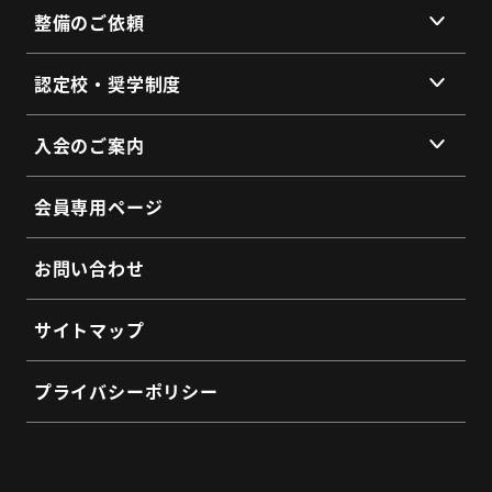
整備のご依頼
総会・地区会・研修会
会員同士のネットワークづくり
提供サービス
認定校・奨学制度
SDGs宣言
サービス拠点
認定校制度について
よくあるご質問
入会のご案内
全国トラックネット企業紹介
整備・メンテナンス依頼フォーム
入会の3つのメリット
よくあるご質問
会員専用ページ
会員インタビュー
認定制度に関するお問い合わせ
よくあるご質問
お問い合わせ
入会希望フォーム
サイトマップ
プライバシーポリシー