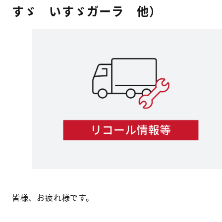
すゞ いすゞガーラ 他）
皆様、お疲れ様です。