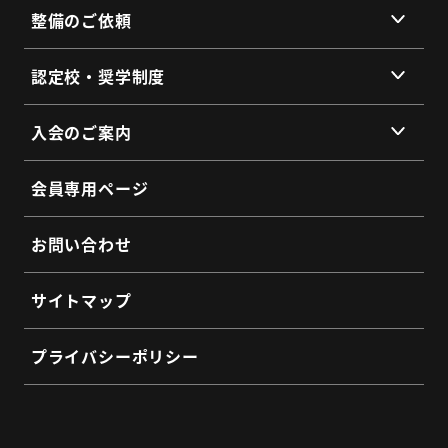
整備のご依頼
総会・地区会・研修会
会員同士のネットワークづくり
提供サービス
認定校・奨学制度
SDGs宣言
サービス拠点
認定校制度について
よくあるご質問
入会のご案内
全国トラックネット企業紹介
整備・メンテナンス依頼フォーム
入会の3つのメリット
よくあるご質問
会員専用ページ
会員インタビュー
認定制度に関するお問い合わせ
よくあるご質問
お問い合わせ
入会希望フォーム
サイトマップ
プライバシーポリシー