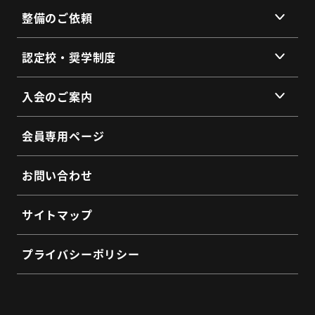
整備のご依頼
総会・地区会・研修会
会員同士のネットワークづくり
提供サービス
認定校・奨学制度
SDGs宣言
サービス拠点
認定校制度について
よくあるご質問
入会のご案内
全国トラックネット企業紹介
整備・メンテナンス依頼フォーム
入会の3つのメリット
よくあるご質問
会員専用ページ
会員インタビュー
認定制度に関するお問い合わせ
よくあるご質問
お問い合わせ
入会希望フォーム
サイトマップ
プライバシーポリシー