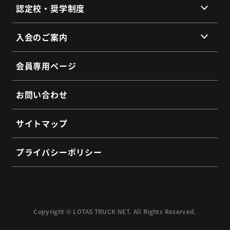
提供サービス
認定校・奨学制度
SDGs宣言
サービス拠点
認定校制度について
よくあるご質問
入会のご案内
全国トラックネット企業紹介
整備・メンテナンス依頼フォーム
入会の3つのメリット
よくあるご質問
会員専用ページ
会員インタビュー
認定制度に関するお問い合わせ
よくあるご質問
お問い合わせ
入会希望フォーム
サイトマップ
プライバシーポリシー
Copyright © LOTAS TRUCK NET. All Rights Reserved.